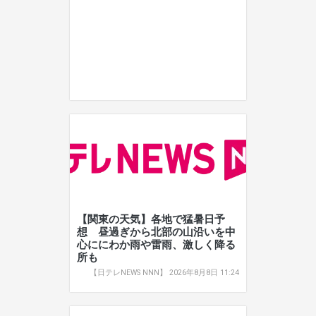
【関東の天気】各地で猛暑日予
想 昼過ぎから北部の山沿いを中
心ににわか雨や雷雨、激しく降る
所も
【日テレNEWS NNN】 2026年8月8日 11:24