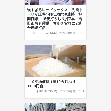
強すぎるレッドソックス 先発ト
ーリが圧巻14奪三振で9連勝 好
調打線、15安打うち長打7本 吉
田正尚も躍動 マルチ安打に2試
合連続打点
【日テレNEWS NNN】 2026年8月8日 11:15
コメ平均価格 1年10カ月ぶり
3100円台
【ABEMA TIMES】 2026年8月8日 11:14