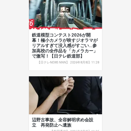
鉄道模型コンテスト2026が開
幕！極小カメラが映すジオラマが
リアルすぎて没入感がすごい...参
加高校の全作品を「カメラカー」
で激写！【日テレ鉄道部】
【日テレNEWS NNN】 2026年8月8日 11:28
辺野古事故、全容解明求め会設
立 再発防止へ遺族