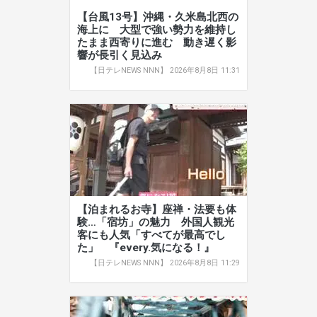
【台風13号】沖縄・久米島北西の
海上に 大型で強い勢力を維持し
たまま西寄りに進む 動き遅く影
響が長引く見込み
【日テレNEWS NNN】 2026年8月8日 11:31
【泊まれるお寺】座禅・法要も体
験…「宿坊」の魅力 外国人観光
客にも人気「すべてが最高でし
た」 『every.気になる！』
【日テレNEWS NNN】 2026年8月8日 11:29