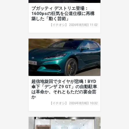
ブガッティ デストリエ登場：
1600psの狂気を公道仕様に再構
築した「動く芸術」
【イチオシ】 2026年8月8日 11:02
超信地旋回でタイヤが悲鳴！BYD
傘下「デンザ Z9 GT」の自動駐車
は革命か、それともただの宴会芸
か
【イチオシ】 2026年8月8日 10:32