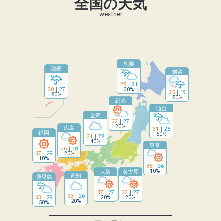
全国の天気
weather
札幌
那覇
釧路
25
｜
21
30
｜
27
30%
25
｜
19
80%
50%
新潟
仙台
金沢
32
｜
27
20%
広島
31
｜
25
福岡
50%
31
｜
28
40%
東京
36
｜
28
37
｜
29
20%
10%
35
｜
26
10%
大阪
名古屋
高知
鹿児島
37
｜
27
33
｜
27
33
｜
26
33
｜
29
20%
20%
20%
50%