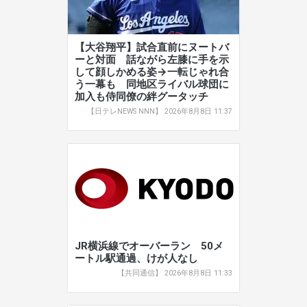
【大谷翔平】試合直前にヌートバ
ーと対面 話ながら左膝に手を示
して顔しかめる姿→一転じゃれ合
う一幕も 同地区ライバル球団に
加入も侍同僚の絆グータッチ
【日テレNEWS NNN】 2026年8月8日 11:37
JR横浜線でオーバーラン 50メ
ートル駅通過、けが人なし
【共同通信】 2026年8月8日 11:33